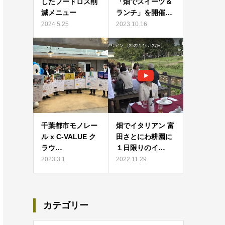
したフードロス削
「畑でスイーツ＆
減メニュー
ランチ」を開催…
2024.5.25
2023.10.16
千葉都市モノレー
畑でイタリアン 富
ル x C-VALUE ク
田さとにわ耕園に
ラウ…
１日限りのイ…
2023.3.1
2022.11.29
カテゴリー