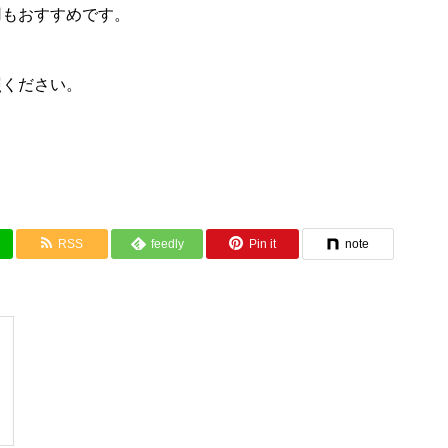
用もおすすめです。
照ください。
RSS
feedly
Pin it
note