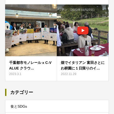
千葉都市モノレール x C-V
畑でイタリアン 富田さとに
ALUE クラウ…
わ耕園に１日限りのイ…
2023.3.1
2022.11.29
カテゴリー
食とSDGs