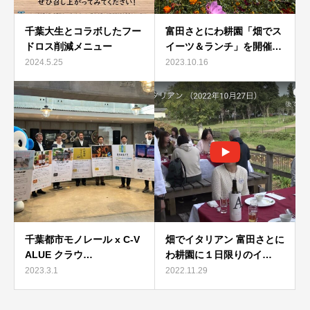
千葉大生とコラボしたフー
富田さとにわ耕園「畑でス
ドロス削減メニュー
イーツ＆ランチ」を開催…
2024.5.25
2023.10.16
千葉都市モノレール x C-V
畑でイタリアン 富田さとに
ALUE クラウ…
わ耕園に１日限りのイ…
2023.3.1
2022.11.29