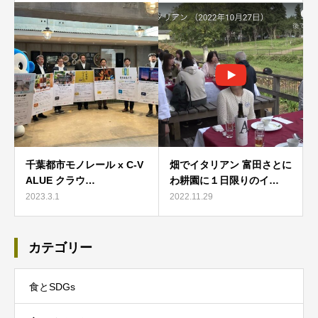
千葉都市モノレール x C-V
畑でイタリアン 富田さとに
ALUE クラウ…
わ耕園に１日限りのイ…
2023.3.1
2022.11.29
カテゴリー
食とSDGs