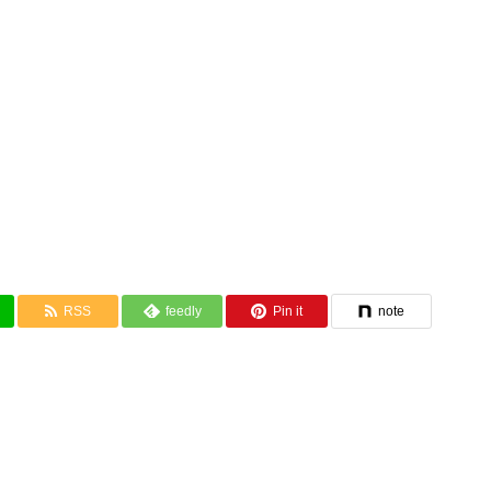
RSS
feedly
Pin it
note