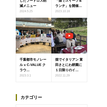
したフードロス削
「畑でスイーツ＆
減メニュー
ランチ」を開催…
2024.5.25
2023.10.16
千葉都市モノレー
畑でイタリアン 富
ル x C-VALUE ク
田さとにわ耕園に
ラウ…
１日限りのイ…
2023.3.1
2022.11.29
カテゴリー