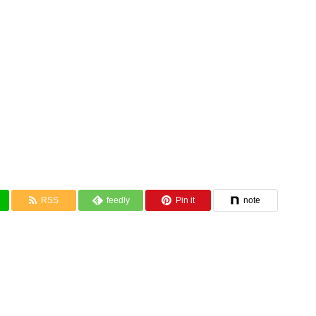
RSS
feedly
Pin it
note