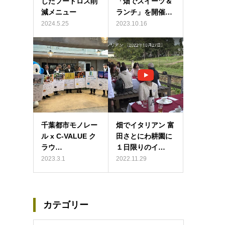
したフードロス削
「畑でスイーツ＆
減メニュー
ランチ」を開催…
2024.5.25
2023.10.16
千葉都市モノレー
畑でイタリアン 富
ル x C-VALUE ク
田さとにわ耕園に
ラウ…
１日限りのイ…
2023.3.1
2022.11.29
カテゴリー