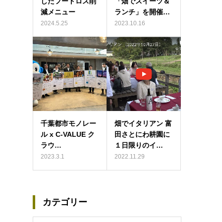
したフードロス削
「畑でスイーツ＆
減メニュー
ランチ」を開催…
2024.5.25
2023.10.16
千葉都市モノレー
畑でイタリアン 富
ル x C-VALUE ク
田さとにわ耕園に
ラウ…
１日限りのイ…
2023.3.1
2022.11.29
カテゴリー