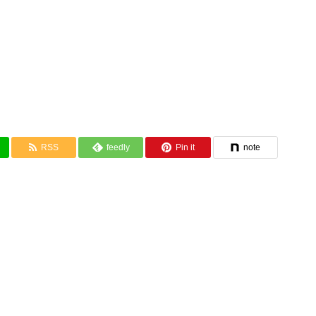
RSS
feedly
Pin it
note