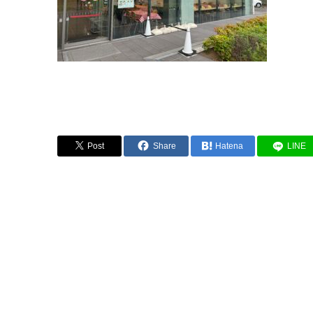
Post
Share
Hatena
LINE