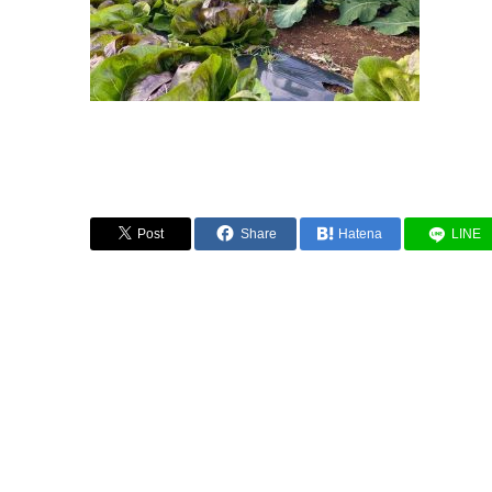
Post
Share
Hatena
LINE