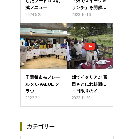
したフードロス削
「畑でスイーツ＆
減メニュー
ランチ」を開催…
2024.5.25
2023.10.16
千葉都市モノレー
畑でイタリアン 富
ル x C-VALUE ク
田さとにわ耕園に
ラウ…
１日限りのイ…
2023.3.1
2022.11.29
カテゴリー