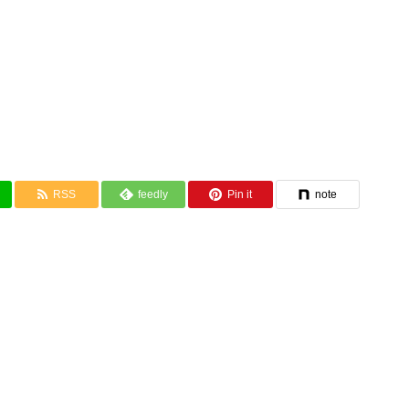
RSS
feedly
Pin it
note