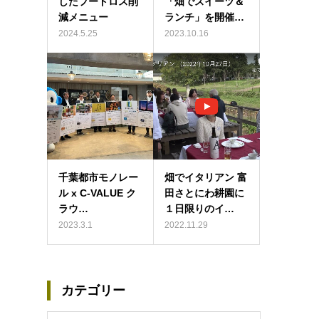
したフードロス削
「畑でスイーツ＆
減メニュー
ランチ」を開催…
2024.5.25
2023.10.16
千葉都市モノレー
畑でイタリアン 富
ル x C-VALUE ク
田さとにわ耕園に
ラウ…
１日限りのイ…
2023.3.1
2022.11.29
カテゴリー