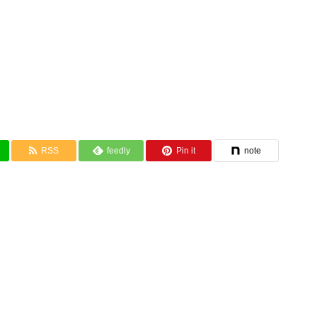
RSS
feedly
Pin it
note