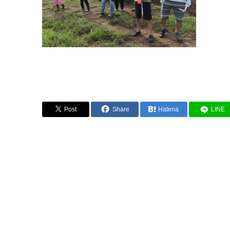
Post
Share
Hatena
LINE