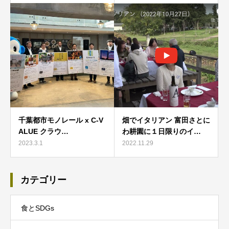
千葉都市モノレール x C-V
畑でイタリアン 富田さとに
ALUE クラウ…
わ耕園に１日限りのイ…
2023.3.1
2022.11.29
カテゴリー
食とSDGs