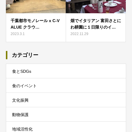
千葉都市モノレール x C-V
畑でイタリアン 富田さとに
ALUE クラウ…
わ耕園に１日限りのイ…
2023.3.1
2022.11.29
カテゴリー
食とSDGs
食のイベント
文化振興
動物保護
地域活性化