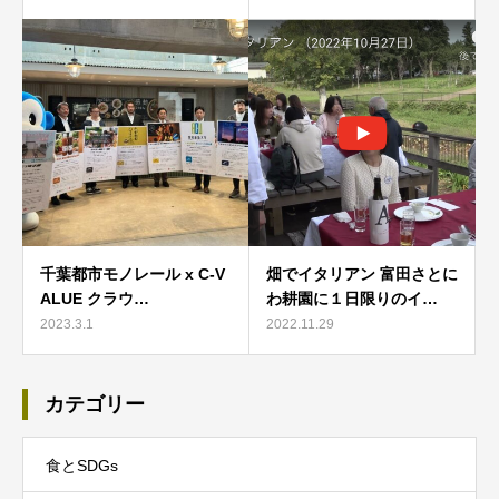
千葉都市モノレール x C-V
畑でイタリアン 富田さとに
ALUE クラウ…
わ耕園に１日限りのイ…
2023.3.1
2022.11.29
カテゴリー
食とSDGs