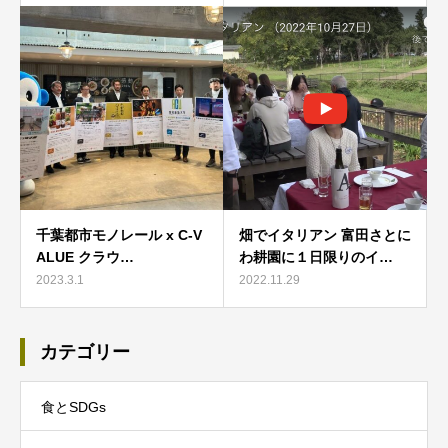
千葉都市モノレール x C-V
畑でイタリアン 富田さとに
ALUE クラウ…
わ耕園に１日限りのイ…
2023.3.1
2022.11.29
カテゴリー
食とSDGs