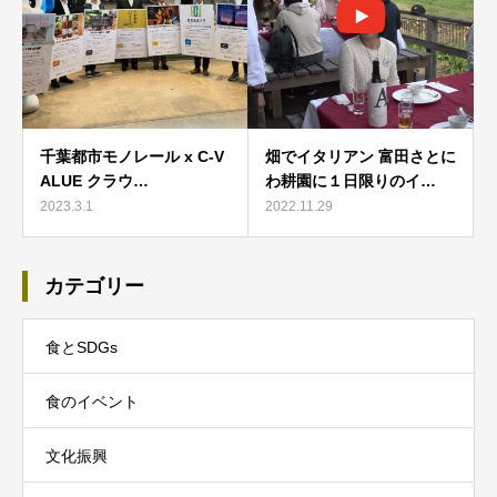
千葉都市モノレール x C-V
畑でイタリアン 富田さとに
ALUE クラウ…
わ耕園に１日限りのイ…
2023.3.1
2022.11.29
カテゴリー
食とSDGs
食のイベント
文化振興