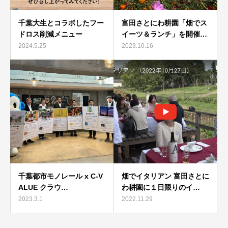
千葉大生とコラボしたフー
富田さとにわ耕園「畑でス
ドロス削減メニュー
イーツ＆ランチ」を開催…
2024.5.25
2023.10.16
千葉都市モノレール x C-V
畑でイタリアン 富田さとに
ALUE クラウ…
わ耕園に１日限りのイ…
2023.3.1
2022.11.29