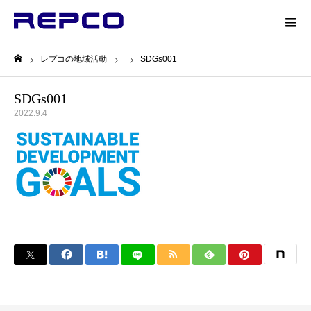
レプコの地域活動
SDGs001
ホーム
SDGs001
2022.9.4