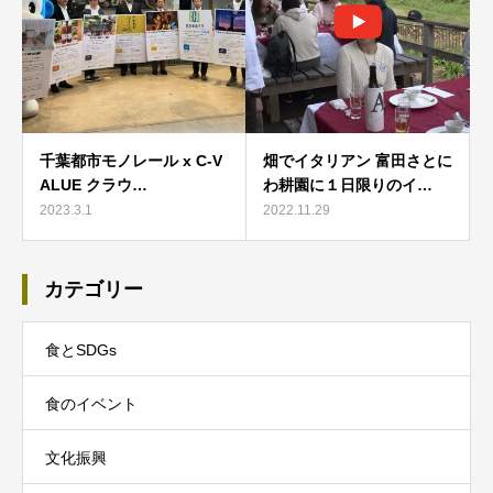
千葉都市モノレール x C-V
畑でイタリアン 富田さとに
ALUE クラウ…
わ耕園に１日限りのイ…
2023.3.1
2022.11.29
カテゴリー
食とSDGs
食のイベント
文化振興