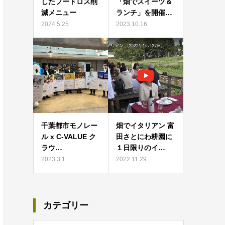
したフードロス削
「畑でスイーツ＆
減メニュー
ランチ」を開催…
2024.5.25
2023.10.16
千葉都市モノレー
畑でイタリアン 富
ル x C-VALUE ク
田さとにわ耕園に
ラウ…
１日限りのイ…
2023.3.1
2022.11.29
カテゴリー